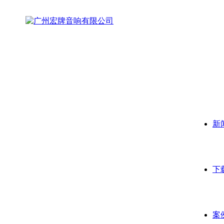
新
下
案