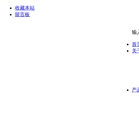
收藏本站
留言板
输
首
关
产