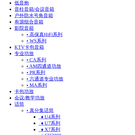
低音炮
音柱音箱/会议音箱
户外防水号角音箱
有源组合音箱
影院音箱
• 高保真HiFi系列
• WS系列
KTV卡包音箱
专业功放
• CA系列
• AM四通道功放
• PR系列
• 六通道专业功放
• MA系列
卡包功放
会议/教学功放
话筒
• 真分集话筒
♦ U4系列
♦ U7系列
♦ X7系列