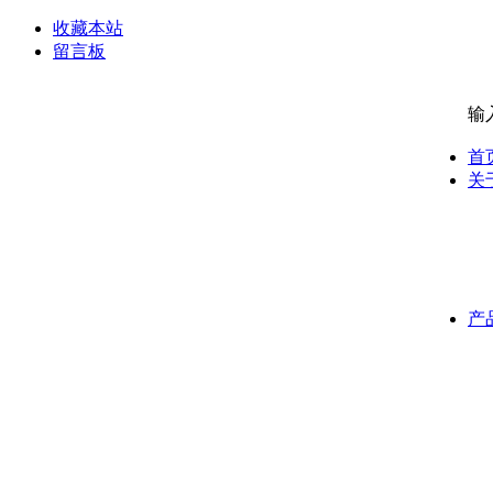
收藏本站
留言板
输
首
关
产