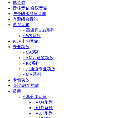
低音炮
音柱音箱/会议音箱
户外防水号角音箱
有源组合音箱
影院音箱
• 高保真HiFi系列
• WS系列
KTV卡包音箱
专业功放
• CA系列
• AM四通道功放
• PR系列
• 六通道专业功放
• MA系列
卡包功放
会议/教学功放
话筒
• 真分集话筒
♦ U4系列
♦ U7系列
♦ X7系列