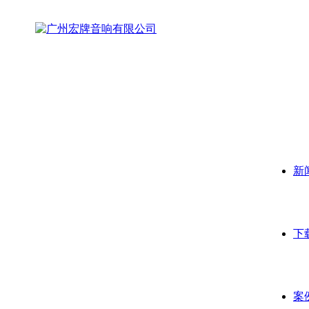
新
下
案