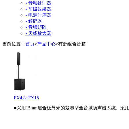
• 音频处理器
• 前级效果器
• 电源时序器
• 解码器
• 音频矩阵
• 天线放大器
当前位置：
首页
>
产品中心
>
有源组合音箱
FX4.8+FX15
■采用15mm层合板外壳的紧凑型全音域扬声器系统。采用2.5